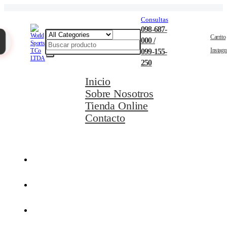
Consultas
098-687-
Carrito
000 /
Instag
099-155-
250
Inicio
Sobre Nosotros
Tienda Online
Contacto
Movilidad Eléctrica
Ciclismo
Natación