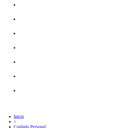
Cuidado Personal
Linea Elástica
Fitness
Deportes
Juguetería
Camping
Danza
Inicio
>
Cuidado Personal