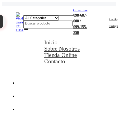
Consultas
098-687-
Carrito
000 /
Instag
099-155-
250
Inicio
Sobre Nosotros
Tienda Online
Contacto
Movilidad Eléctrica
Ciclismo
Natación