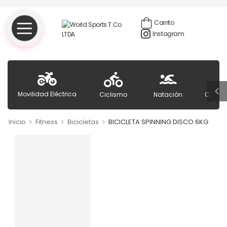
Carrito
Instagram
Movilidad Eléctrica
Ciclismo
Natación
Cuidad
>
>
>
Inicio
Fitness
Bicicletas
BICICLETA SPINNING DISCO 6KG