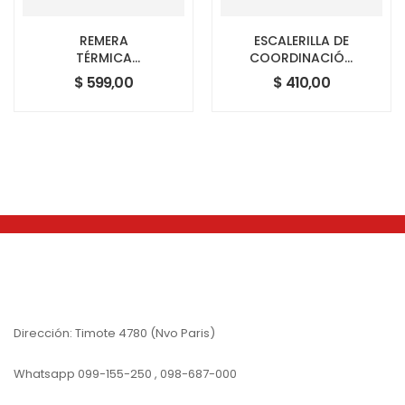
REMERA
ESCALERILLA DE
TÉRMICA
COORDINACIÓN
MANGA LARGA
4MTS
$
599,00
$
410,00
KNEX
Dirección: Timote 4780 (Nvo Paris)
Whatsapp 099-155-250 , 098-687-000