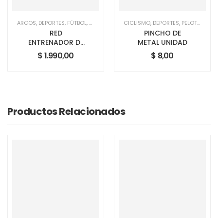
ARCOS
,
DEPORTES
,
FÚTBOL
,
UNCATEGORIZED
CICLISMO
,
DEPORTES
,
PELOTAS
RED
PINCHO DE
ENTRENADOR DE
METAL UNIDAD
TIROS
$
1.990,00
$
8,00
Productos Relacionados