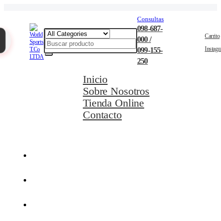
Consultas
098-687-
Carrito
000 /
Instag
099-155-
250
Inicio
Sobre Nosotros
Tienda Online
Contacto
Movilidad Eléctrica
Ciclismo
Natación