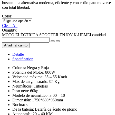
buscan una alternativa moderna, eficiente y con estilo para moverse
con total libertad.
Color:
Clean All
Quantity:
MOTO ELÉCTRICA SCOOTER ENJOY K-HEMEI cantidad
Añadir al carrito
Detalle
Specification
Colores: Negra y Roja
Potencia del Motor: 800W
Velocidad máxima: 35 – 55 Km/h
Max de carga usuario: 95 Kg
Neumáticos: Tubeless
Peso neto: 60kg
Modelo de neumático: 3,00 – 10
Dimensión: 1750*680*950mm
Bocina: si
De la batería: Batería de ácido de plomo
Autonomía: 20 – 40 KM.