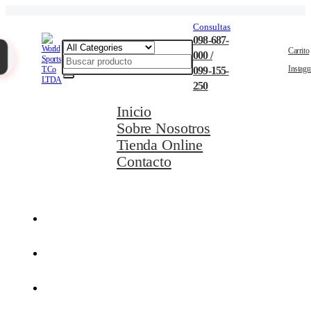
Consultas
098-687-
Carrito
000 /
Instag
099-155-
250
Inicio
Sobre Nosotros
Tienda Online
Contacto
Movilidad Eléctrica
Ciclismo
Natación