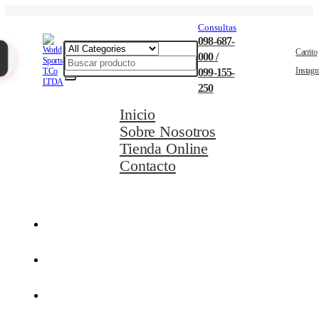
Consultas
098-687-
Carrito
000 /
Instag
099-155-
250
Inicio
Sobre Nosotros
Tienda Online
Contacto
Movilidad Eléctrica
Ciclismo
Natación