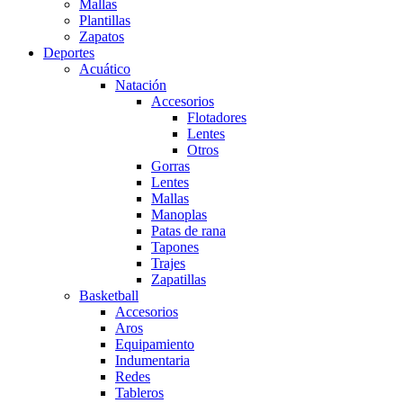
Mallas
Plantillas
Zapatos
Deportes
Acuático
Natación
Accesorios
Flotadores
Lentes
Otros
Gorras
Lentes
Mallas
Manoplas
Patas de rana
Tapones
Trajes
Zapatillas
Basketball
Accesorios
Aros
Equipamiento
Indumentaria
Redes
Tableros