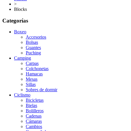
>
Blocks
Categorías
Boxeo
Accesorios
Bolsas
Guantes
Puching
Camping
Carpas
Colchonetas
Hamacas
Mesas
Sillas
Sobres de dormir
Ciclismo
Bicicletas
Bielas
Bolilleros
Cadenas
Cámaras
Cambios