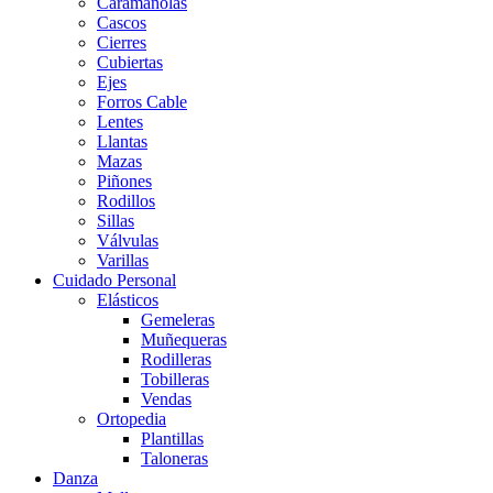
Caramañolas
Cascos
Cierres
Cubiertas
Ejes
Forros Cable
Lentes
Llantas
Mazas
Piñones
Rodillos
Sillas
Válvulas
Varillas
Cuidado Personal
Elásticos
Gemeleras
Muñequeras
Rodilleras
Tobilleras
Vendas
Ortopedia
Plantillas
Taloneras
Danza