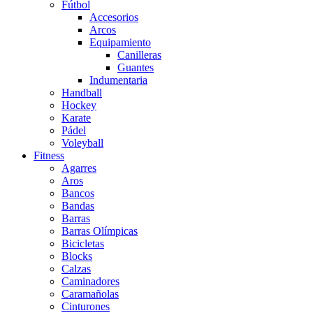
Fútbol
Accesorios
Arcos
Equipamiento
Canilleras
Guantes
Indumentaria
Handball
Hockey
Karate
Pádel
Voleyball
Fitness
Agarres
Aros
Bancos
Bandas
Barras
Barras Olímpicas
Bicicletas
Blocks
Calzas
Caminadores
Caramañolas
Cinturones