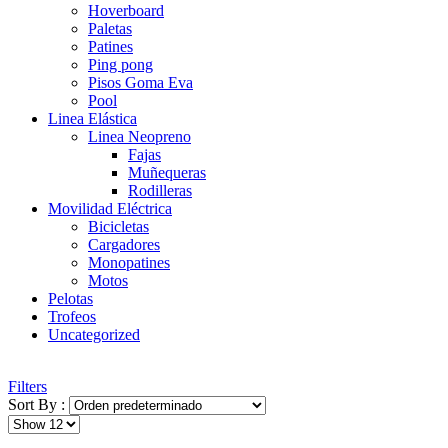
Hoverboard
Paletas
Patines
Ping pong
Pisos Goma Eva
Pool
Linea Elástica
Linea Neopreno
Fajas
Muñequeras
Rodilleras
Movilidad Eléctrica
Bicicletas
Cargadores
Monopatines
Motos
Pelotas
Trofeos
Uncategorized
Filters
Sort By :