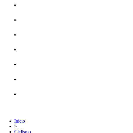
Cuidado Personal
Linea Elástica
Fitness
Deportes
Juguetería
Camping
Danza
Inicio
>
Ciclismo