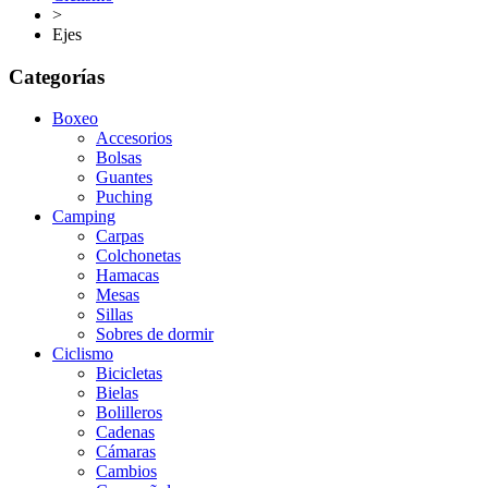
>
Ejes
Categorías
Boxeo
Accesorios
Bolsas
Guantes
Puching
Camping
Carpas
Colchonetas
Hamacas
Mesas
Sillas
Sobres de dormir
Ciclismo
Bicicletas
Bielas
Bolilleros
Cadenas
Cámaras
Cambios