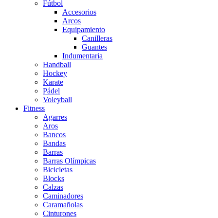
Fútbol
Accesorios
Arcos
Equipamiento
Canilleras
Guantes
Indumentaria
Handball
Hockey
Karate
Pádel
Voleyball
Fitness
Agarres
Aros
Bancos
Bandas
Barras
Barras Olímpicas
Bicicletas
Blocks
Calzas
Caminadores
Caramañolas
Cinturones