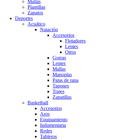
Mallas
Plantillas
Zapatos
Deportes
Acuático
Natación
Accesorios
Flotadores
Lentes
Otros
Gorras
Lentes
Mallas
Manoplas
Patas de rana
Tapones
Trajes
Zapatillas
Basketball
Accesorios
Aros
Equipamiento
Indumentaria
Redes
Tableros