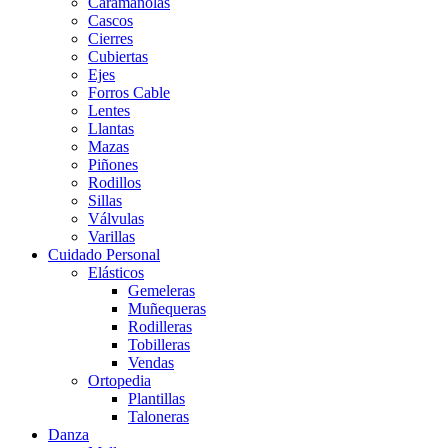
Caramañolas
Cascos
Cierres
Cubiertas
Ejes
Forros Cable
Lentes
Llantas
Mazas
Piñones
Rodillos
Sillas
Válvulas
Varillas
Cuidado Personal
Elásticos
Gemeleras
Muñequeras
Rodilleras
Tobilleras
Vendas
Ortopedia
Plantillas
Taloneras
Danza