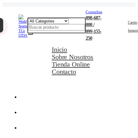
Consultas
098-687-
Carrito
000 /
Instag
099-155-
250
Inicio
Sobre Nosotros
Tienda Online
Contacto
Movilidad Eléctrica
Ciclismo
Natación