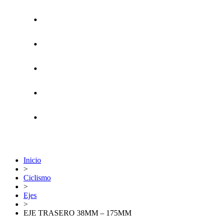
Inicio
>
Ciclismo
>
Ejes
>
EJE TRASERO 38MM – 175MM