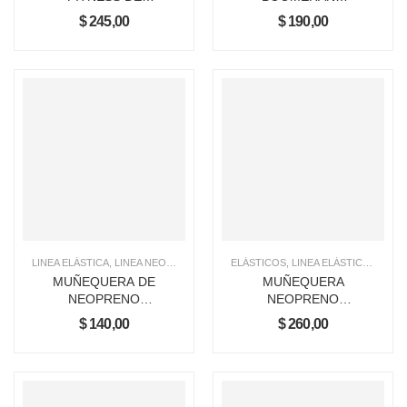
NEOPRENO
CON DEDO
$
245,00
$
190,00
KNEX
LINEA ELÁSTICA
,
LINEA NEOPRENO
,
MUÑEQUERAS
ELÁSTICOS
,
LINEA ELÁSTICA
,
LINEA
MUÑEQUERA DE
MUÑEQUERA
NEOPRENO
NEOPRENO
REGULABLE
BOOMERANG SIN
$
140,00
$
260,00
DEDO