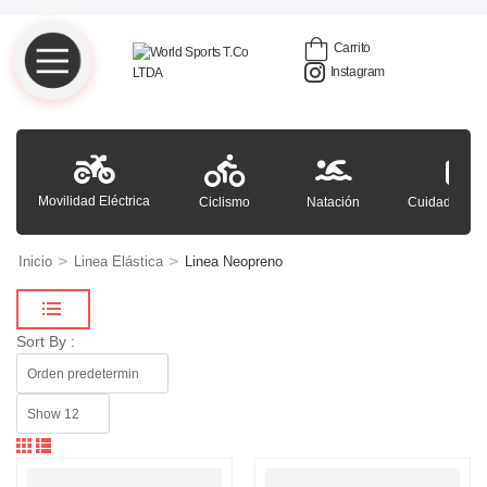
Carrito
Instagram
Movilidad Eléctrica
Ciclismo
Natación
Cuidado Per
>
>
Inicio
Linea Elástica
Linea Neopreno
Sort By :