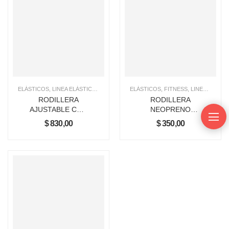
ELÁSTICOS
,
LINEA ELÁSTICA
,
LINEA NEOPRENO
ELÁSTICOS
,
RODILLERAS
,
FITNESS
,
,
RODILLERAS
LINEA ELÁSTICA
RODILLERA
RODILLERA
AJUSTABLE CON
NEOPRENO
VARILLAS
SIMPLE
$
830,00
$
350,00