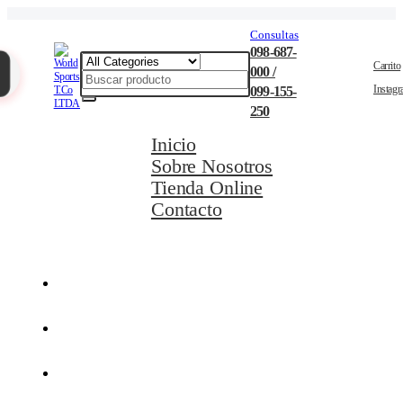
Consultas
098-687-
Carrito
000 /
Instag
099-155-
250
Inicio
Sobre Nosotros
Tienda Online
Contacto
Movilidad Eléctrica
Ciclismo
Natación